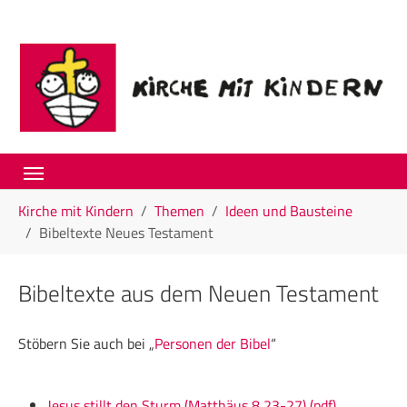
Skip to main navigation
Skip to main content
Skip to page footer
You are here:
Kirche mit Kindern
Themen
Ideen und Bausteine
Bibeltexte Neues Testament
Bibeltexte aus dem Neuen Testament
Stöbern Sie auch bei „
Personen der Bibel
“
Jesus stillt den Sturm (Matthäus 8,23-27) (pdf)