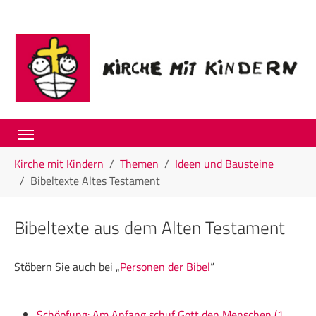
Skip to main navigation
Skip to main content
Skip to page footer
You are here:
Kirche mit Kindern
Themen
Ideen und Bausteine
Bibeltexte Altes Testament
Bibeltexte aus dem Alten Testament
Stöbern Sie auch bei „
Personen der Bibel
“
Schöpfung: Am Anfang schuf Gott den Menschen (1.