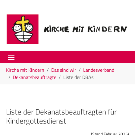
Skip to main navigation
Skip to main content
Skip to page footer
You are here:
Kirche mit Kindern
Das sind wir
Landesverband
Dekanatsbeauftragte
Liste der DBAs
Liste der Dekanatsbeauftragten für
Kindergottesdienst
(Stand Februar 2025)